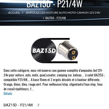
BAZ15D - P21/4W
ACCUEIL
AMPOULE LED VOITURE AUTO MOTO CAMION 12V 24V
BAZ15D - P21/4W
Dans cette catégorie, vous retrouverez une gamme complète d'ampoules led 12V-
24v pour voiture, auto, moto, quad,scooter, camping car, bateau ... à culot BAZ15S ;
compatible P21/4W,... A base 15mm et 2 ergots décalés et à hauteur différente.
Orange, blanc, bleu, rouge,vert. Pour veilleuses/stop, clignotants/feux stop, feux
de recul/répétiteurs, f...
Détails
BAZ15D - P21/4W