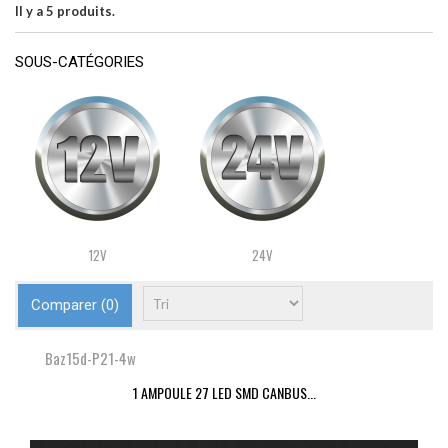
Il y a 5 produits.
SOUS-CATÉGORIES
12V
24V
Comparer (
0
)
Baz15d-P21-4w
1 AMPOULE 27 LED SMD CANBUS...