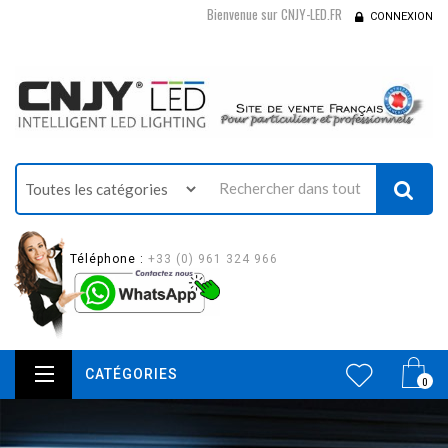
Bienvenue sur CNJY-LED.FR
CONNEXION
Téléphone :
+33 (0) 961 324 966
CATÉGORIES
0