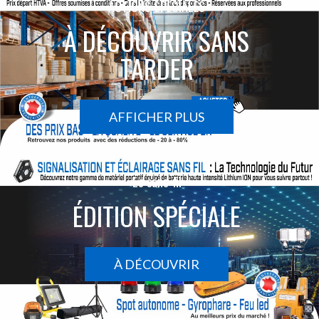
ACTIONS SPÉCIALES
À DÉCOUVRIR SANS
TARDER
AFFICHER PLUS
Le sans-fil
ÉDITION SPÉCIALE
À DÉCOUVRIR