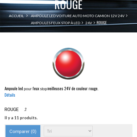
ROUGE
ACCUEIL
AMPOULE LED VOITURE AUTO MOTO CAMION 12V 24V
ROUGE
AMPOULES FEUX STOP À LED
24V
Ampoule led
feux
veilleuses
24V de couleur rouge.
pour
stop/
Détails
ROUGE
Il y a 11 produits.
Comparer (
0
)