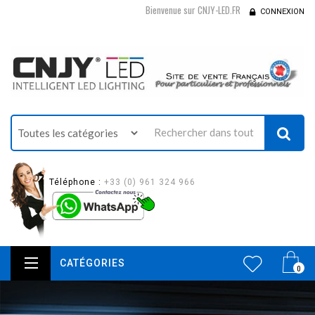
Bienvenue sur CNJY-LED.FR
CONNEXION
Téléphone :
+33 (0) 961 324 966
CATÉGORIES
0