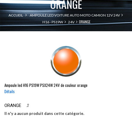
ORANGE
ACCUEIL
AMPOULE LED VOITURE AUTO MOTO CAMION 12V 24V
ORANGE
H16 - PS19W
24V
Ampoule led
H16
PS19W
PSX24W
24V de couleur orange
Détails
ORANGE
Il n'y a aucun produit dans cette catégorie.