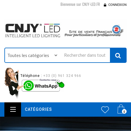
Bienvenue sur CNJY-LED.FR
CONNEXION
Téléphone :
+33 (0) 961 324 966
CATÉGORIES
0