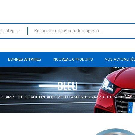
Toutes les catégories
BONNES AFFAIRES
NOUVEAUX PRODUITS
NOS ACTUALITÉ
BLEU
AMPOULE LED VOITURE AUTO MOTO CAMION 12V 24V
LED HB4 - 9006