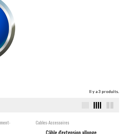
Il y a 3 produits.
ement-
Cables-Accessoires
Câble d'extension allonge...