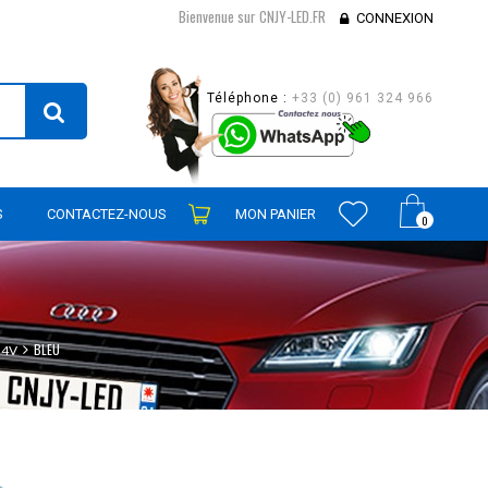
Bienvenue sur CNJY-LED.FR
CONNEXION
Téléphone :
+33 (0) 961 324 966
S
CONTACTEZ-NOUS
MON PANIER
0
BLEU
24V