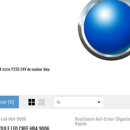
4
P22D
24V de couleur bleu
9006
er (
0
)
Tri
-Led-Hb4-9006
Resistance-Anti-Erreur-Clignot
Rapide
ULE LED CREE HB4 9006...