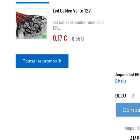
Led Câblée Verte 12V
Led câblée et soudée ronde 5mm
12V...
0,17 €
0,55 €
Toutes les promos
Ampoule led
HB
Détails
BLEU
Compar
Ampoule
AMPO