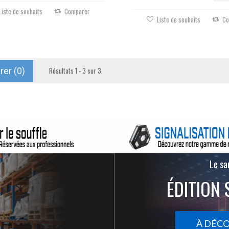
Liste de souhaits
Comparer
Liste de souhaits
Co
er (
0
)
Résultats 1 - 3 sur 3.
Le san
ÉDITION 
À DÉC