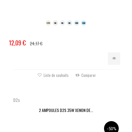
12,09 €
24,17 €
Liste de souhaits
Comparer
D2s
2 AMPOULES D2S 35W XENON DE...
-50%