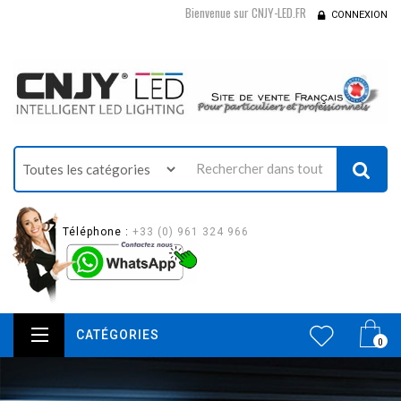
Bienvenue sur CNJY-LED.FR
CONNEXION
Téléphone :
+33 (0) 961 324 966
CATÉGORIES
0