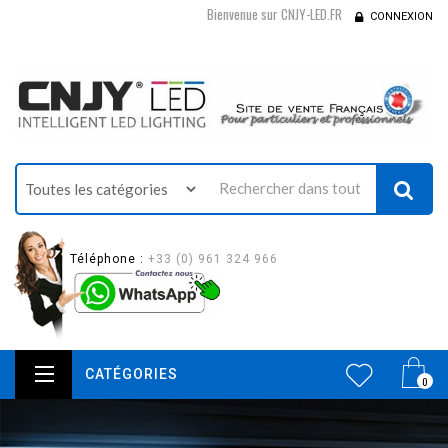
Bienvenue sur CNJY-LED.FR
CONNEXION
Téléphone :
+33 (0) 961 324 966
CATÉGORIES
0