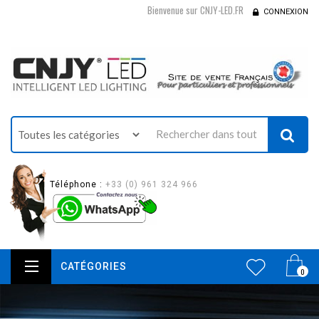
Bienvenue sur CNJY-LED.FR
CONNEXION
Téléphone :
+33 (0) 961 324 966
CATÉGORIES
0