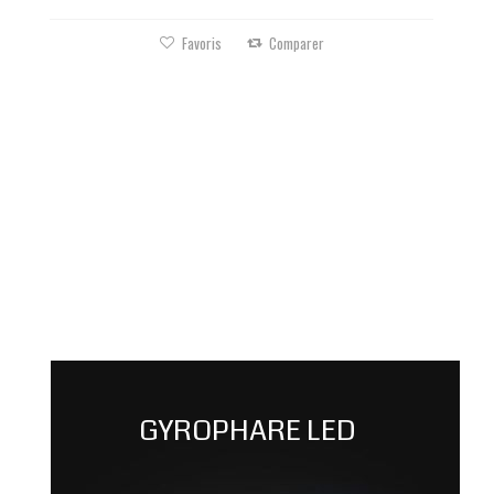
KIT FLASHER US STROBE POUR...
165,00 €
Favoris
Comparer
Favoris
Comparer
Favoris
Comparer
Projecteur en U marquage de...
37,80 €
GYROPHARE LED
Favoris
Comparer