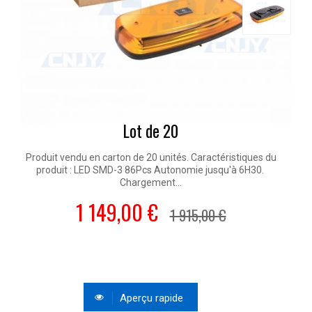
Transformateur...
19,00 €
Lot de 20
Produit vendu en carton de 20 unités. Caractéristiques du
produit : LED SMD-3 86Pcs Autonomie jusqu'à 6H30.
Favoris
Comparer
Chargement...
1 149,00 €
1 915,00 €
VZOR®VISIO - coffret de 8...
Aperçu rapide
237,50 €