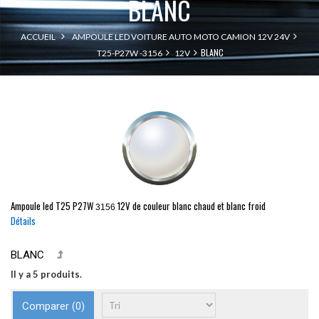
BLANC
ACCUEIL
AMPOULE LED VOITURE AUTO MOTO CAMION 12V 24V
BLANC
T25-P27W -3156
12V
Ampoule led
T25
P27W
12V de couleur blanc chaud et blanc froid
3156
Détails
BLANC
Il y a 5 produits.
Comparer (
0
)