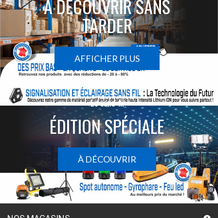
À DÉCOUVRIR SANS
TARDER
AFFICHER PLUS
Le sans-fil
ÉDITION SPÉCIALE
À DÉCOUVRIR