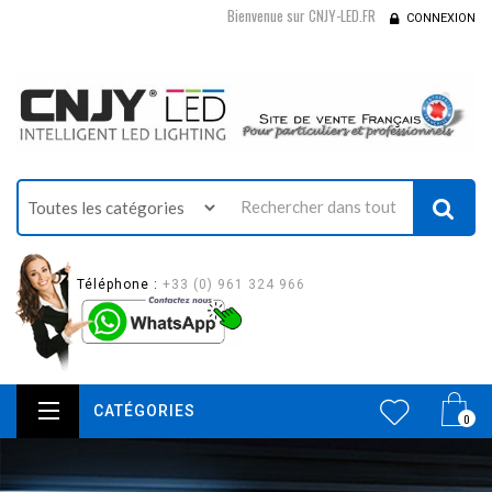
Bienvenue sur CNJY-LED.FR
CONNEXION
Téléphone :
+33 (0) 961 324 966
CATÉGORIES
0