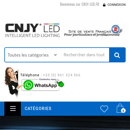
Bienvenue sur CNJY-LED.FR
CONNEXION
Téléphone :
+33 (0) 961 324 966
CATÉGORIES
0