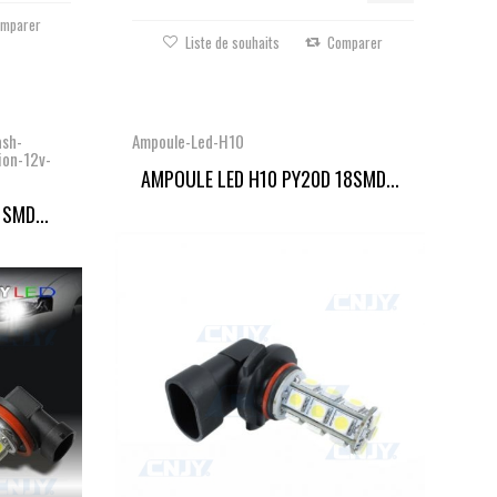
mparer
Liste de souhaits
Comparer
ash-
Ampoule-Led-H10
ion-12v-
AMPOULE LED H10 PY20D 18SMD...
 SMD...