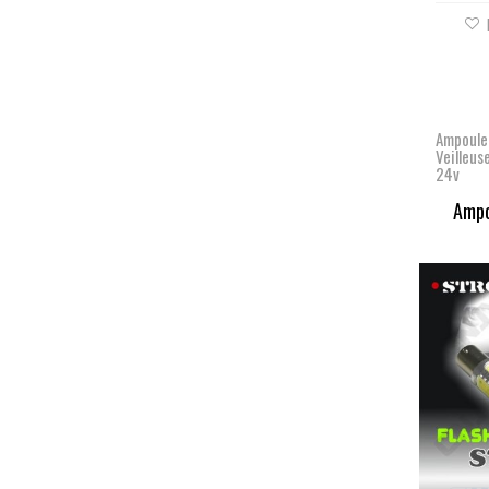
Ampoule
Veilleu
24v
Ampo