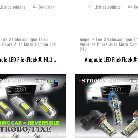
Liste de souhaits
Comparer
Liste de souhaits
Co
-Led-Stroboscopique-Flash-
Ampoule-Led-Stroboscopique-Fl
se-Phare-Auto-Moto-Camion-12v-
Veilleuse-Phare-Auto-Moto-Cam
24v
ule LED FlickFlack® HLU...
Ampoule LED FlickFlack®