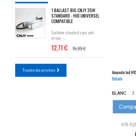
1 BALLAST BIG CNJY 35W
STANDARD - HID UNIVERSEL
COMPATIBLE
Système standard sans anti
erreur -...
12,71 €
15,89 €
Toutes les promos
Ampoule led
H1
Détails
BLANC
Compar
H10-Py