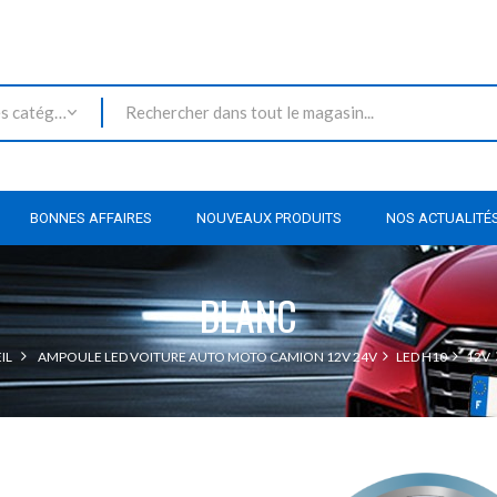
Toutes les catégories
BONNES AFFAIRES
NOUVEAUX PRODUITS
NOS ACTUALITÉ
BLANC
IL
AMPOULE LED VOITURE AUTO MOTO CAMION 12V 24V
LED H10
12V