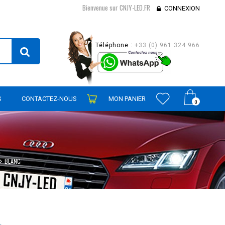
Bienvenue sur CNJY-LED.FR
CONNEXION
Téléphone :
+33 (0) 961 324 966
S
CONTACTEZ-NOUS
MON PANIER
0
BLANC