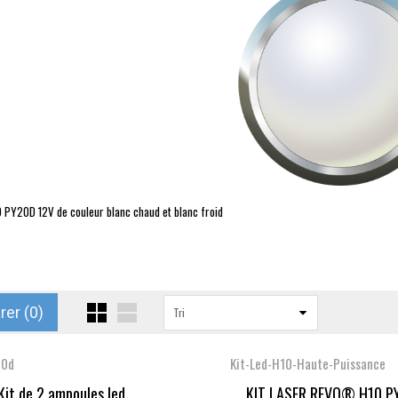
0
PY20D
12V de couleur blanc chaud et blanc froid
er (
0
)
Tri
20d
Kit-Led-H10-Haute-Puissance
Kit de 2 ampoules led...
KIT LASER REVO® H10 PY