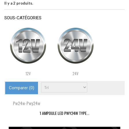
Il y a 2 produits.
SOUS-CATÉGORIES
12V
24V
Comparer (
0
)
Pw24w-Pwy24w
1 AMPOULE LED PWY24W TYPE...