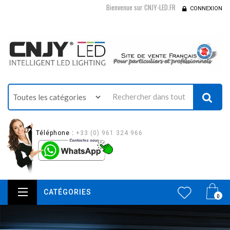
Bienvenue sur CNJY-LED.FR
CONNEXION
Téléphone :
+33 (0) 961 324 966
CATÉGORIES
0