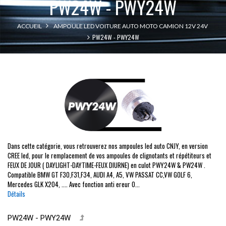
PW24W - PWY24W
ACCUEIL
AMPOULE LED VOITURE AUTO MOTO CAMION 12V 24V
PW24W - PWY24W
Dans cette catégorie, vous retrouverez nos ampoules led auto CNJY, en version
CREE led, pour le remplacement de vos ampoules de clignotants et répétiteurs et
FEUX DE JOUR ( DAYLIGHT-DAYTIME-FEUX DIURNE) en culot PWY24W & PW24W .
Compatible BMW GT F30,F31,F34, AUDI A4, A5, VW PASSAT CC,VW GOLF 6,
Mercedes GLK X204, .... Avec fonction anti ereur O...
Détails
PW24W - PWY24W