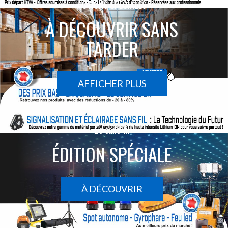
ACTIONS SPÉCIALES
À DÉCOUVRIR SANS
TARDER
AFFICHER PLUS
Le sans-fil
ÉDITION SPÉCIALE
À DÉCOUVRIR