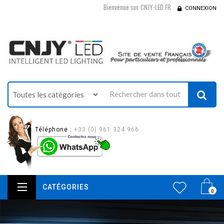
Bienvenue sur CNJY-LED.FR
CONNEXION
Téléphone :
+33 (0) 961 324 966
CATÉGORIES
0