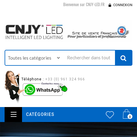
Bienvenue sur CNJY-LED.FR
CONNEXION
Téléphone :
+33 (0) 961 324 966
CATÉGORIES
0