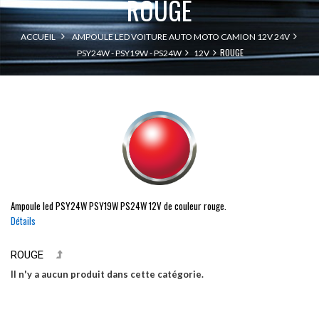
ROUGE
ACCUEIL
AMPOULE LED VOITURE AUTO MOTO CAMION 12V 24V
ROUGE
PSY24W - PSY19W - PS24W
12V
Ampoule led
PSY24W
PSY19W
PS24W
12V de couleur rouge.
Détails
ROUGE
Il n'y a aucun produit dans cette catégorie.