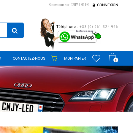
Bienvenue sur CNJY-LED.FR
CONNEXION
Téléphone :
+33 (0) 961 324 966
S
CONTACTEZ-NOUS
MON PANIER
0