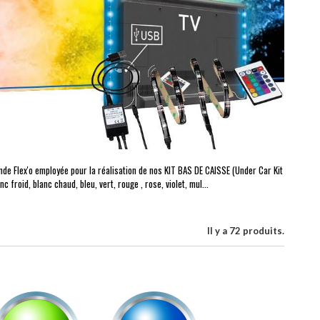
e Flex'o employée pour la réalisation de nos KIT BAS DE CAISSE (Under Car Kit
 froid, blanc chaud, bleu, vert, rouge , rose, violet, mul...
Il y a 72 produits.