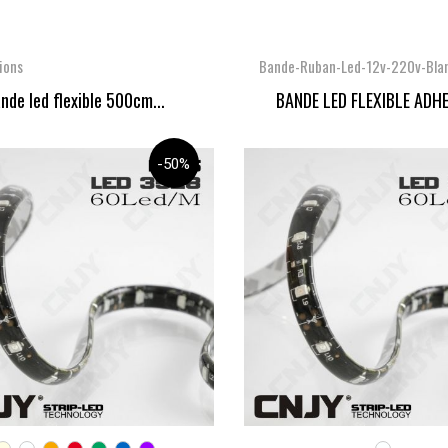
ions
Bande-Ruban-Led-12v-220v-Blan
nde led flexible 500cm...
BANDE LED FLEXIBLE ADHES
-50%