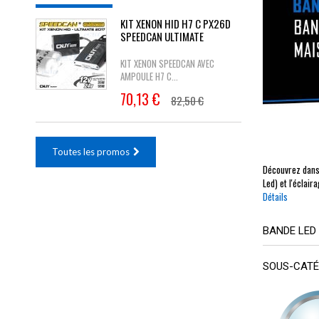
KIT XENON HID H7 C PX26D
SPEEDCAN ULTIMATE
KIT XENON SPEEDCAN AVEC
AMPOULE H7 C...
70,13 €
82,50 €
Toutes les promos
Découvrez dans 
Led) et l'éclair
Détails
BANDE LED
SOUS-CATÉ