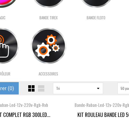
GIC
BANDE TIREX
BANDE FLEX'O
RÔLEUR
ACCESSOIRES
er (
0
)
Tri
50 pa
uban-Led-12v-220v-Rgb-Rvb
Bande-Ruban-Led-12v-220v-Rgb
IT COMPLET RGB 300LED...
KIT ROULEAU BANDE LED 5