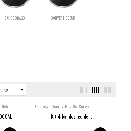
BANDE DRAGO
CONVERTISSEUR
r page
-Rvb
Eclairage-Tuning-Bas-De-Caisse
00CM...
Kit 4 bandes led de...