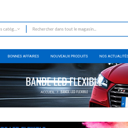
Toutes les catégories
BONNES AFFAIRES
NOUVEAUX PRODUITS
NOS ACTUALITÉ
BANDE LED FLEXIBLE
BANDE LED FLEXIBLE
ACCUEIL