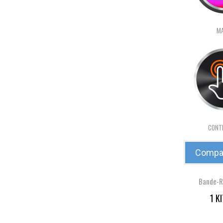
MA
CONT
Compar
Bande-R
1 K