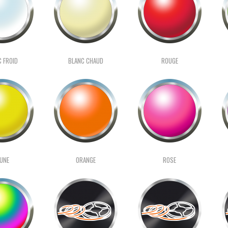
C FROID
BLANC CHAUD
ROUGE
AUNE
ORANGE
ROSE