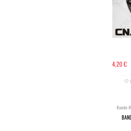
4,20 €
Bande-R
BAND