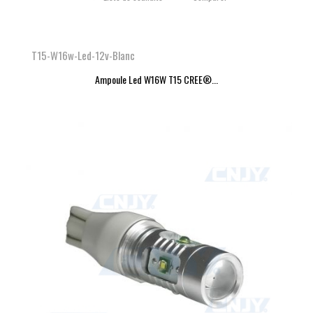
T15-W16w-Led-12v-Blanc
Ampoule Led W16W T15 CREE®...