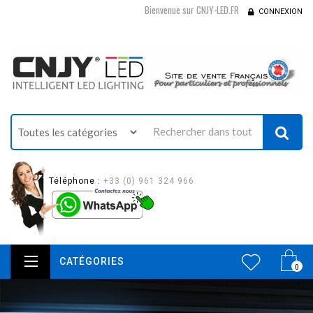
Bienvenue sur CNJY-LED.FR
CONNEXION
Téléphone :
+33 (0) 961 324 966
CATÉGORIES
0