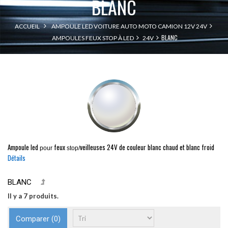
BLANC
ACCUEIL
AMPOULE LED VOITURE AUTO MOTO CAMION 12V 24V
BLANC
AMPOULES FEUX STOP À LED
24V
Ampoule led
feux
veilleuses
24V de couleur blanc chaud et blanc froid
pour
stop/
Détails
BLANC
Il y a 7 produits.
Comparer (
0
)