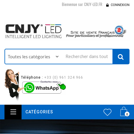
Bienvenue sur CNJY-LED.FR
CONNEXION
Téléphone :
+33 (0) 961 324 966
CATÉGORIES
0