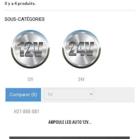
Il y a 4 produits.
SOUS-CATÉGORIES
12V
24V
Comparer (
0
)
H27-880-881
AMPOULE LED AUTO 12V...