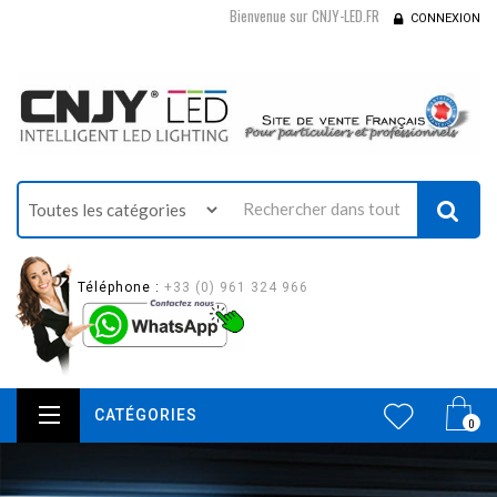
Bienvenue sur CNJY-LED.FR
CONNEXION
Téléphone :
+33 (0) 961 324 966
CATÉGORIES
0