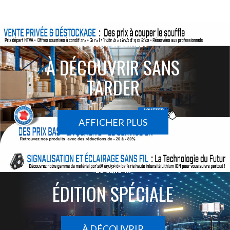
ACTIONS SPÉCIALES
À DÉCOUVRIR SANS
TARDER
AFFICHER PLUS
Le sans-fil
ÉDITION SPÉCIALE
À DÉCOUVRIR