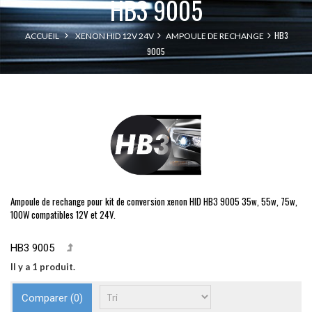
HB3 9005
HB3
ACCUEIL
XENON HID 12V 24V
AMPOULE DE RECHANGE
9005
Ampoule de rechange pour kit de conversion xenon HID HB3 9005 35w, 55w, 75w,
100W compatibles 12V et 24V.
HB3 9005
Il y a 1 produit.
Comparer (
0
)