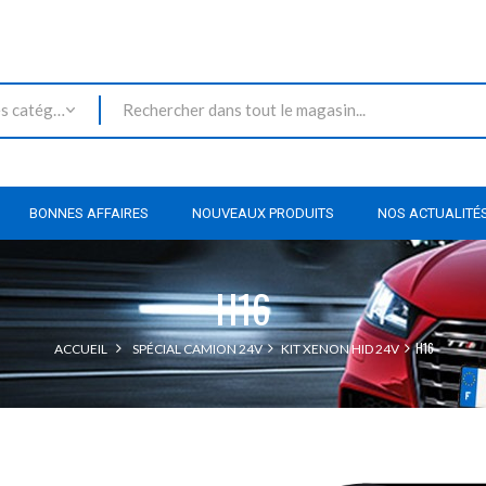
Toutes les catégories
BONNES AFFAIRES
NOUVEAUX PRODUITS
NOS ACTUALITÉ
H16
H16
ACCUEIL
SPÉCIAL CAMION 24V
KIT XENON HID 24V