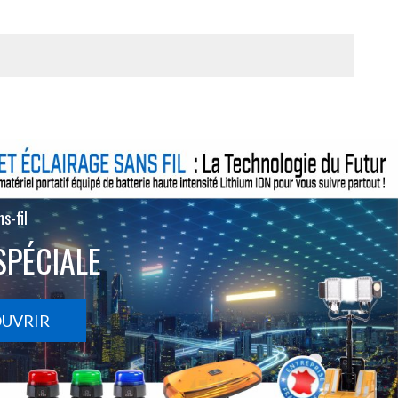
s-fil
SPÉCIALE
OUVRIR