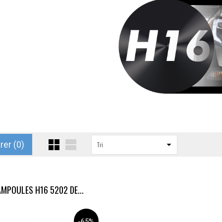
er (
0
)
Tri
AMPOULES H16 5202 DE...
-65%