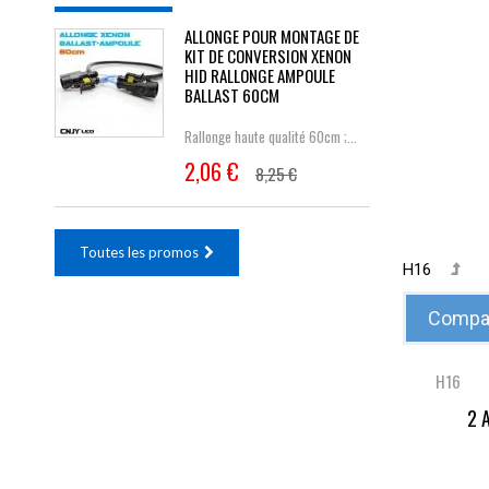
ALLONGE POUR MONTAGE DE
KIT DE CONVERSION XENON
HID RALLONGE AMPOULE
BALLAST 60CM
Rallonge haute qualité 60cm ;...
2,06 €
8,25 €
Toutes les promos
H16
Compar
H16
2 