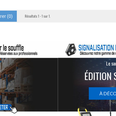
er (
0
)
Résultats 1 - 1 sur 1.
Le san
ÉDITION 
À DÉC