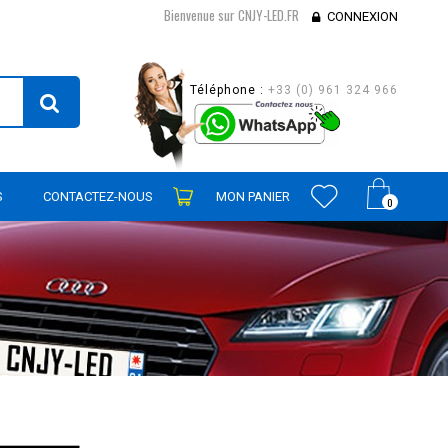
Bienvenue sur CNJY-LED.FR
CONNEXION
Téléphone :
+33 (0) 961 324 966
S
CONTACTEZ-NOUS
MON PANIER
0