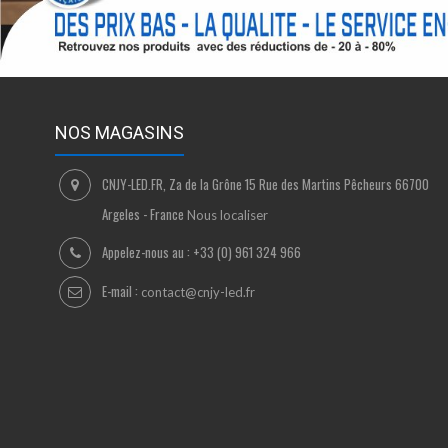
NOS MAGASINS
CNJY-LED.FR, Za de la Grône 15 Rue des Martins Pêcheurs 66700
Argeles - France
Nous localiser
Appelez-nous au :
+33 (0) 961 324 966
E-mail :
contact@cnjy-led.fr