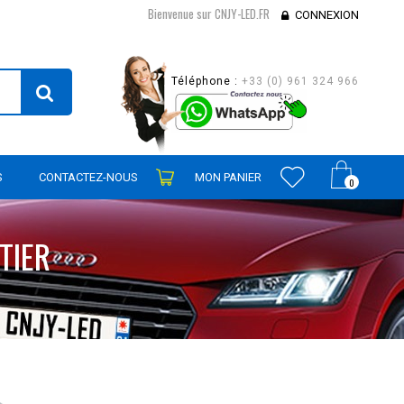
Bienvenue sur CNJY-LED.FR
CONNEXION
Téléphone :
+33 (0) 961 324 966
S
CONTACTEZ-NOUS
MON PANIER
0
TIER