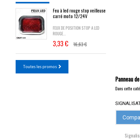
Feu à led rouge stop veilleuse
carré moto 12/24V
FEUX DE POSITION STOP A LED
ROUGE...
3,33 €
16,63 €
Toutes les promos
Panneau de 
Dans cette caté
SIGNALISA
Compar
Signalis