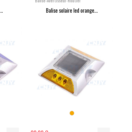
Balise-Avertisseur-Routier
..
Balise solaire led orange...