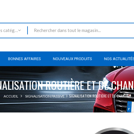
Toutes les catégories
BONNES AFFAIRES
NOUVEAUX PRODUITS
NOS ACTUALITÉ
NALISATION ROUTIÈRE ET DE CHAN
SIGNALISATION ROUTIÈRE ET DE CHANTIER
ACCUEIL
SIGNALISATION PASSIVE