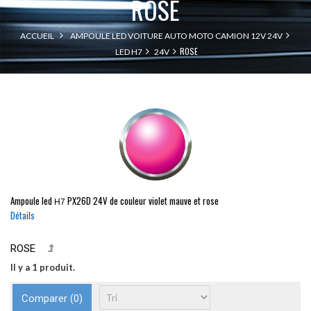
ROSE
ACCUEIL
AMPOULE LED VOITURE AUTO MOTO CAMION 12V 24V
ROSE
LED H7
24V
Ampoule led
PX26D
24V de couleur violet mauve et rose
H7
Détails
ROSE
Il y a 1 produit.
Comparer (
0
)