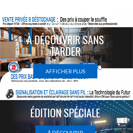
ACTIONS SPÉCIALES
À DÉCOUVRIR SANS
TARDER
AFFICHER PLUS
Le sans-fil
ÉDITION SPÉCIALE
À DÉCOUVRIR