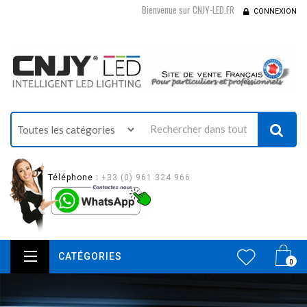
Bienvenue sur CNJY-LED.FR
CONNEXION
Téléphone :
+33 (0) 961 324 966
CATÉGORIES
0