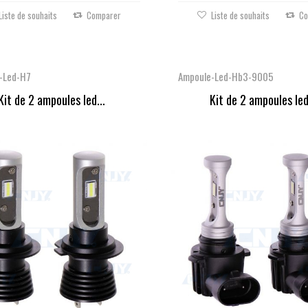
Liste de souhaits
Comparer
Liste de souhaits
Co
-Led-H7
Ampoule-Led-Hb3-9005
Kit de 2 ampoules led...
Kit de 2 ampoules led