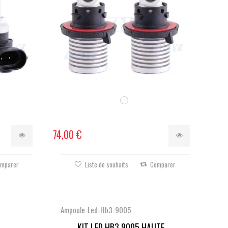
74,00 €
mparer
Liste de souhaits
Comparer
Ampoule-Led-Hb3-9005
...
KIT LED HB3 9005 HAUTE...