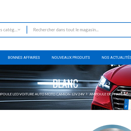
Toutes les catégories
BONNES AFFAIRES
NOUVEAUX PRODUITS
NOS ACTUALITÉ
BLANC
POULE LED VOITURE AUTO MOTO CAMION 12V 24V
AMPOULE DE PHARE A LE