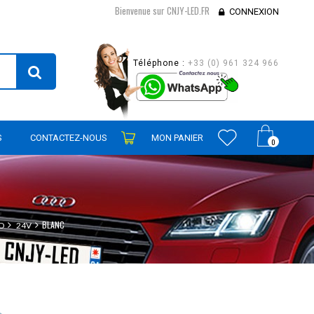
Bienvenue sur CNJY-LED.FR
CONNEXION
Téléphone :
+33 (0) 961 324 966
S
CONTACTEZ-NOUS
MON PANIER
0
BLANC
D
24V