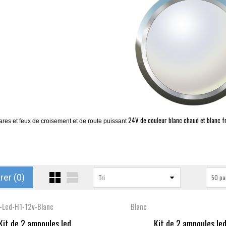
24V de couleur blanc chaud et blanc f
res et feux de croisement et de route
puissant
er (
0
)
Tri
50 pa
-Led-H1-12v-Blanc
Blanc
Kit de 2 ampoules led...
Kit de 2 ampoules led