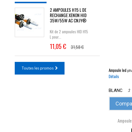
2 AMPOULES H15 L DE
RECHANGE XENON HID
35W/55W AC CNJY®
Kit de 2 ampoules HID H15
L pour...
11,05 €
31,58 €
Toutes les promos
Ampoule led
pha
Détails
BLANC
Compar
Ampoule