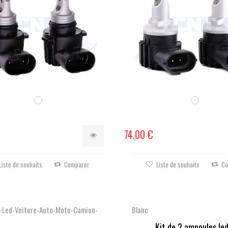
74,00 €
Liste de souhaits
Comparer
Liste de souhaits
Co
-Led-Voiture-Auto-Moto-Camion-
Blanc
Kit de 2 ampoules led