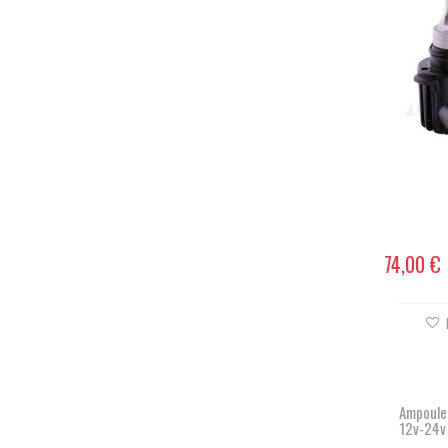
74,00 €
Ampoule
12v-24v