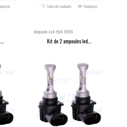
mparer
Liste de souhaits
Comparer
Ampoule-Led-Hb4-9006
...
Kit de 2 ampoules led...