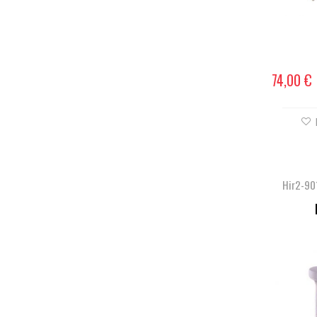
74,00 €
Hir2-90