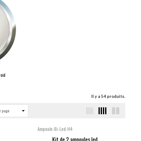
roid
Il y a 54 produits.
r page
Ampoule-Bi-Led-H4
...
Kit de 2 ampoules led...