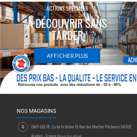
ACTIONS SPÉCIALES
À DÉCOUVRIR SANS
TARDER
AFFICHER PLUS
NOS MAGASINS
CNJY-LED.FR, Za de la Grône 15 Rue des Martins Pêcheurs 66700
Argeles - France
Nous localiser