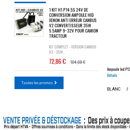
1 KIT H1 P14.5S 24V DE
CONVERSION AMPOULE HID
XENON ANTI ERREUR CANBUS
V2 CONVERTISSEUR 35W
5.5AMP 9~32V POUR CAMION
TRACTEUR
KIT COMPLET - VERSION CANBUS
V2 - 35W...
72,86 €
104,08 €
Ampoule led
P1
Détails
Toutes les promos
BLANC