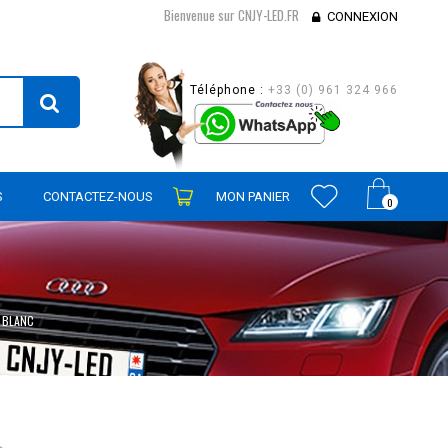
Bienvenue sur CNJY-LED.FR
CONNEXION
Téléphone :
+33 (0) 961 324 966
S
CONTACTEZ-NOUS
MON PANIER
0
BLANC