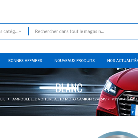
Toutes les catégories
BONNES AFFAIRES
NOUVEAUX PRODUITS
NOS ACTUALITÉ
BLANC
EIL
AMPOULE LED VOITURE AUTO MOTO CAMION 12V 24V
P13W
24V