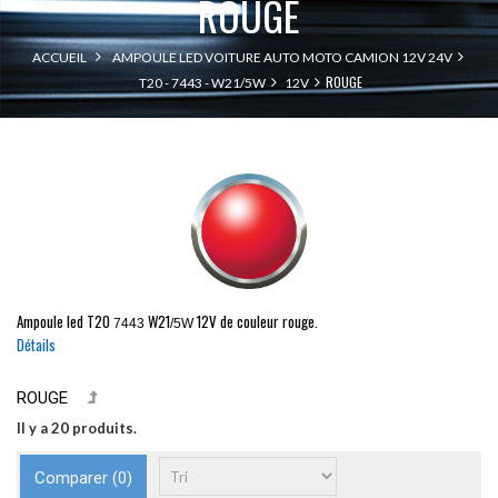
ROUGE
ACCUEIL
AMPOULE LED VOITURE AUTO MOTO CAMION 12V 24V
ROUGE
T20 - 7443 - W21/5W
12V
Ampoule led
T20
W21
12V de couleur rouge.
7443
/5W
Détails
ROUGE
Il y a 20 produits.
Comparer (
0
)