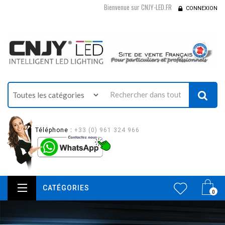
Bienvenue sur CNJY-LED.FR
CONNEXION
Téléphone :
+33 (0) 961 324 966
CATÉGORIES
0