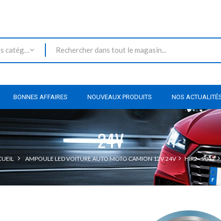
Toutes les catégories
BONNES AFFAIRES
NOUVEAUX PRODUITS
NOS ACTUALITÉ
24V
UEIL
AMPOULE LED VOITURE AUTO MOTO CAMION 12V 24V
HIR2 - 9012