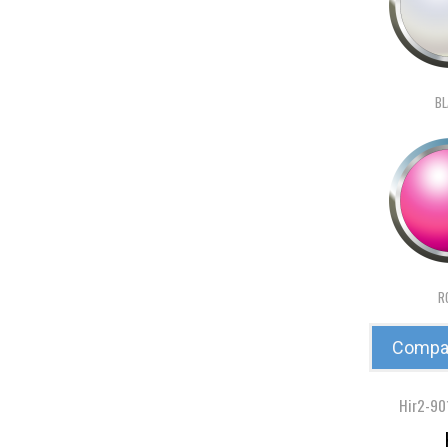
BL
R
Compar
Hir2-90