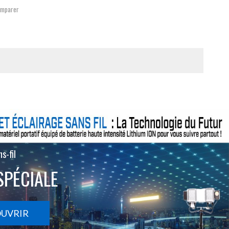
mparer
s-fil
SPÉCIALE
OUVRIR