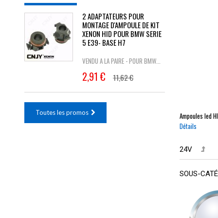
2 ADAPTATEURS POUR
MONTAGE D'AMPOULE DE KIT
XENON HID POUR BMW SERIE
5 E39- BASE H7
VENDU A LA PAIRE - POUR BMW...
2,91 €
11,62 €
Toutes les promos
Ampoules led
H
Détails
24V
SOUS-CATÉ