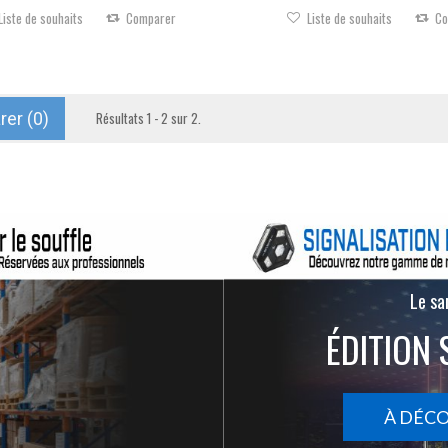
Liste de souhaits
Comparer
Liste de souhaits
Co
er (
0
)
Résultats 1 - 2 sur 2.
Le san
ÉDITION 
À DÉC