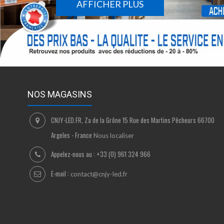
AFFICHER PLUS
NOS MAGASINS
CNJY-LED.FR, Za de la Grône 15 Rue des Martins Pêcheurs 66700
Argeles - France
Nous localiser
Appelez-nous au :
+33 (0) 961 324 966
E-mail :
contact@cnjy-led.fr