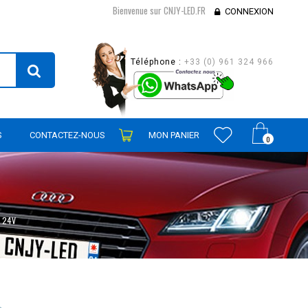
Bienvenue sur CNJY-LED.FR
CONNEXION
Téléphone :
+33 (0) 961 324 966
S
CONTACTEZ-NOUS
MON PANIER
0
24V