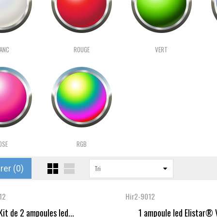
ANC
ROUGE
VERT
OSE
RGB
er (
0
)
Tri
12
Hir2-9012
Kit de 2 ampoules led...
1 ampoule led Elistar® V