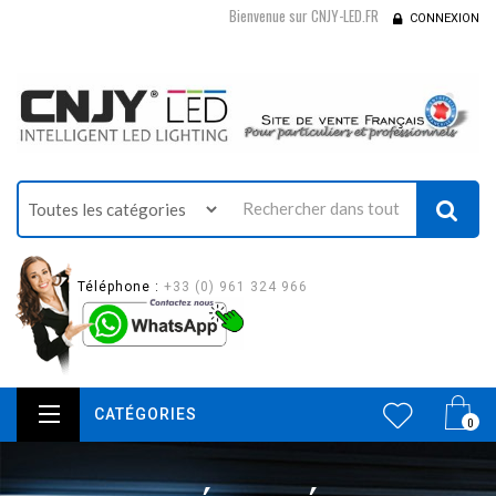
Bienvenue sur CNJY-LED.FR
CONNEXION
Téléphone :
+33 (0) 961 324 966
CATÉGORIES
0