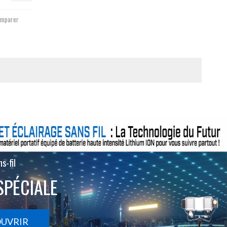
mparer
s-fil
SPÉCIALE
OUVRIR