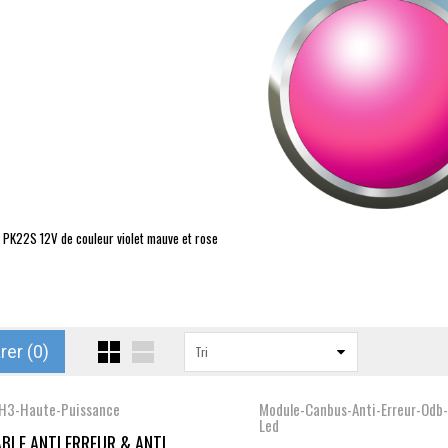
PK22S
12V de couleur violet mauve et rose
3
er (
0
)
Tri
-H3-Haute-Puissance
Module-Canbus-Anti-Erreur-Odb-
Led
ABLE ANTI ERREUR & ANTI...