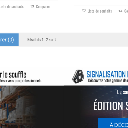
Liste de souhaits
Comparer
Liste de souhaits
Co
er (
0
)
Résultats 1 - 2 sur 2.
Le san
ÉDITION 
À DÉC