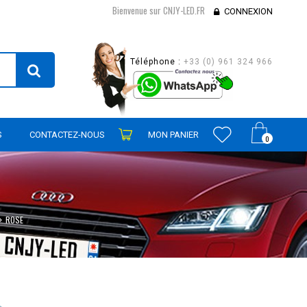
Bienvenue sur CNJY-LED.FR
CONNEXION
Téléphone :
+33 (0) 961 324 966
S
CONTACTEZ-NOUS
MON PANIER
0
ROSE