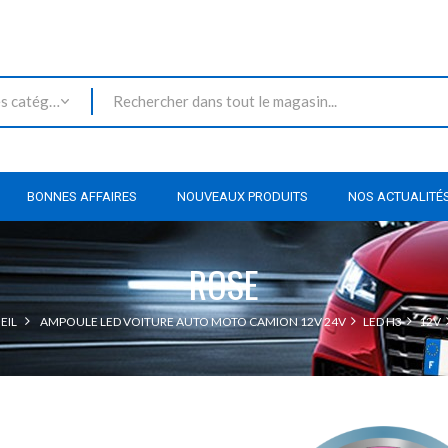
Toutes les catégories
BONNES AFFAIRES
NOUVEAUX PRODUITS
NOS ACTUALITÉ
ROSE
EIL
AMPOULE LED VOITURE AUTO MOTO CAMION 12V 24V
LED H3
12V