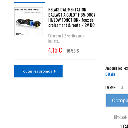
RELAIS D'ALIMENTATION
BALLAST A CULOT HB5-9007
HI/LOW FONCTION - feux de
croisement & route -12V DC
Faisceau à 2 sorties pour
ballast...
4,15 €
16,58 €
Ampoule led
H
Toutes les promos
Détails
ROSE
Compar
Kit-Led
1 C