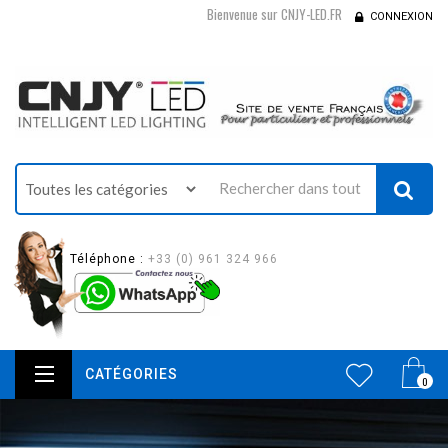
Bienvenue sur CNJY-LED.FR
CONNEXION
Téléphone :
+33 (0) 961 324 966
CATÉGORIES
0