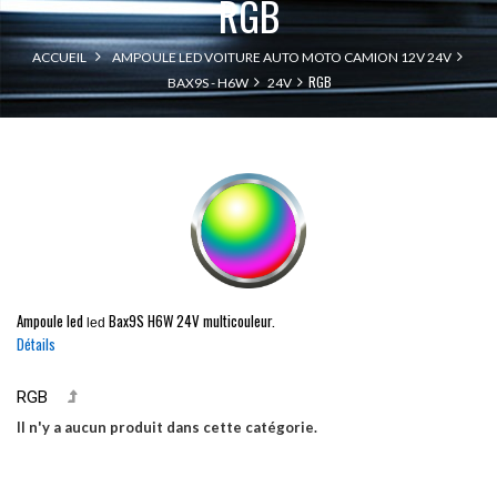
RGB
ACCUEIL
AMPOULE LED VOITURE AUTO MOTO CAMION 12V 24V
RGB
BAX9S - H6W
24V
Ampoule led
Bax9S
H6W
24V multicouleur.
led
Détails
RGB
Il n'y a aucun produit dans cette catégorie.