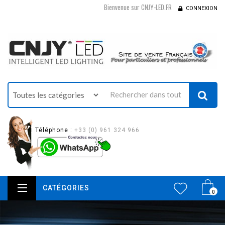
Bienvenue sur CNJY-LED.FR
CONNEXION
Téléphone :
+33 (0) 961 324 966
CATÉGORIES
0