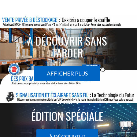
ACTIONS SPÉCIALES
À DÉCOUVRIR SANS
TARDER
AFFICHER PLUS
Le sans-fil
ÉDITION SPÉCIALE
À DÉCOUVRIR