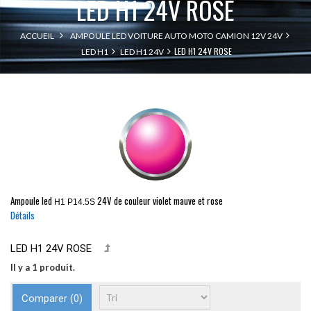
LED H1 24V ROSE
ACCUEIL
AMPOULE LED VOITURE AUTO MOTO CAMION 12V 24V
LED H1 24V ROSE
LED H1
LED H1 24V
Ampoule led
24V de couleur violet mauve et rose
H1 P14.5S
Détails
LED H1 24V ROSE
Il y a 1 produit.
Comparer (
0
)