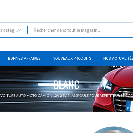
Toutes les catégories
BONNES AFFAIRES
NOUVEAUX PRODUITS
NOS ACTUALITÉ
BLANC
 VOITURE AUTO MOTO CAMION 12V 24V
AMPOULE POUR RÉPÉTITEUR ET CLI