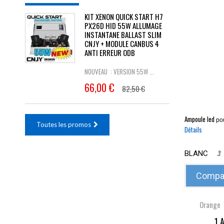
KIT XENON QUICK START H7
PX26D HID 55W ALLUMAGE
INSTANTANE BALLAST SLIM
CNJY + MODULE CANBUS 4
ANTI ERREUR ODB
NOUVEAU : VERSION 55W ...
66,00 €
82,50 €
Ampoule led
po
Toutes les promos
Détails
BLANC
Compar
Orange
1 