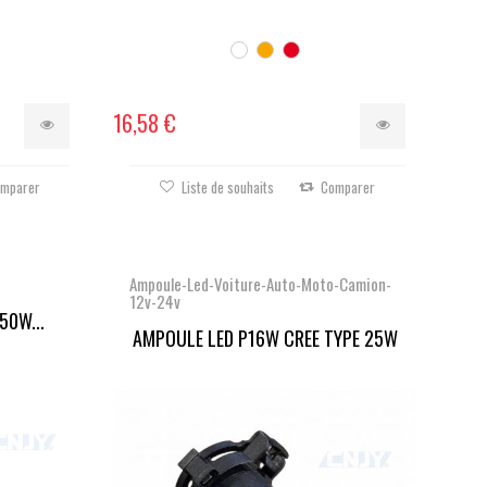
16,58 €
mparer
Liste de souhaits
Comparer
Ampoule-Led-Voiture-Auto-Moto-Camion-
12v-24v
50W...
AMPOULE LED P16W CREE TYPE 25W