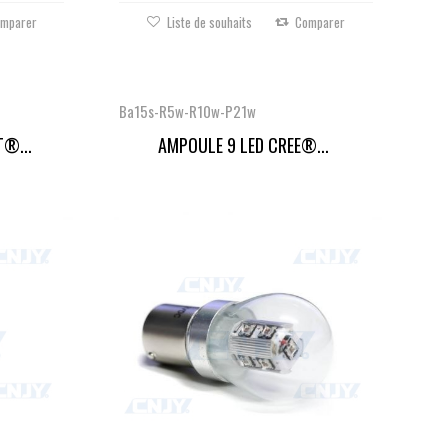
mparer
Liste de souhaits
Comparer
Ba15s-R5w-R10w-P21w
®...
AMPOULE 9 LED CREE®...