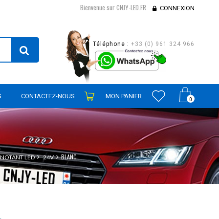
Bienvenue sur CNJY-LED.FR
CONNEXION
Téléphone :
+33 (0) 961 324 966
S
CONTACTEZ-NOUS
MON PANIER
0
BLANC
GNOTANT LED
24V