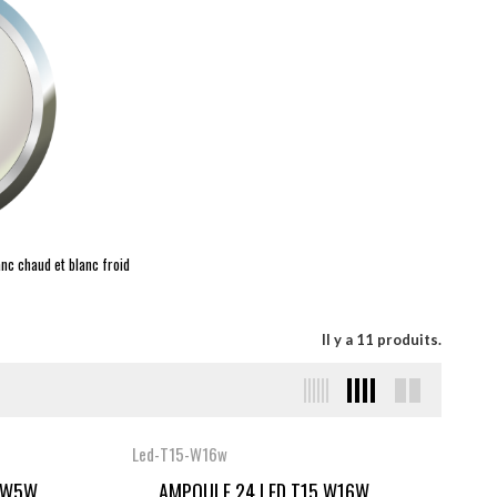
nc chaud et blanc froid
Il y a 11 produits.
Led-T15-W16w
W5W...
AMPOULE 24 LED T15 W16W...