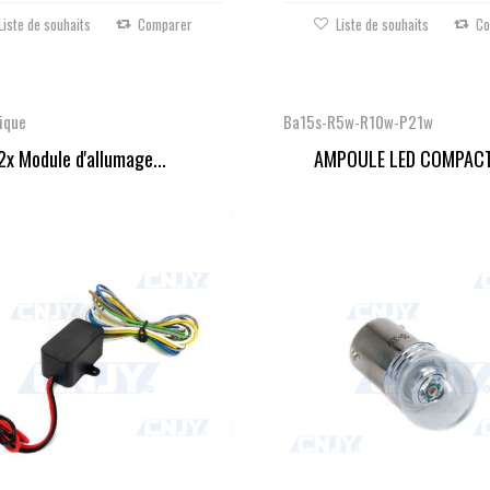
Liste de souhaits
Comparer
Liste de souhaits
Co
ique
Ba15s-R5w-R10w-P21w
2x Module d'allumage...
AMPOULE LED COMPACT