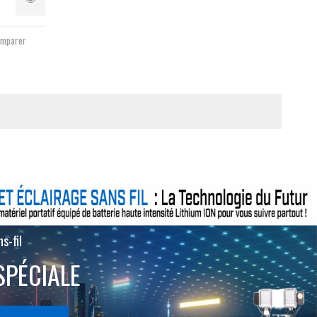
mparer
s-fil
SPÉCIALE