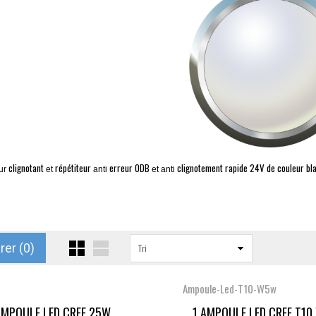
clignotant
répétiteur
erreur
ODB
clignotement
rapide
24V de couleur bla
ur
et
anti
et anti
er (
0
)
Tri
Ampoule-Led-T10-W5w
AMPOULE LED CREE 25W...
1 AMPOULE LED CREE T10 