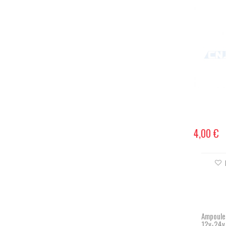
4,00 €
Ampoule
12v-24v