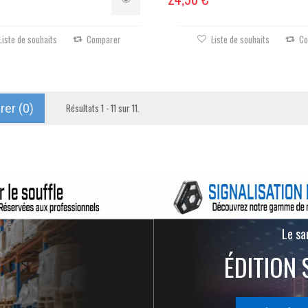
Liste de souhaits
Comparer
Liste de souhaits
Co
er (
0
)
Résultats 1 - 11 sur 11.
Le san
ÉDITION 