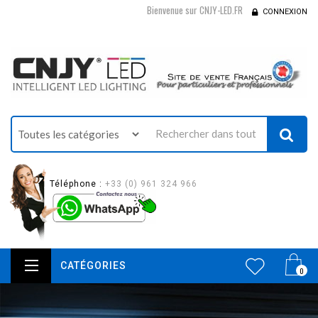
Bienvenue sur CNJY-LED.FR
CONNEXION
Téléphone :
+33 (0) 961 324 966
CATÉGORIES
0