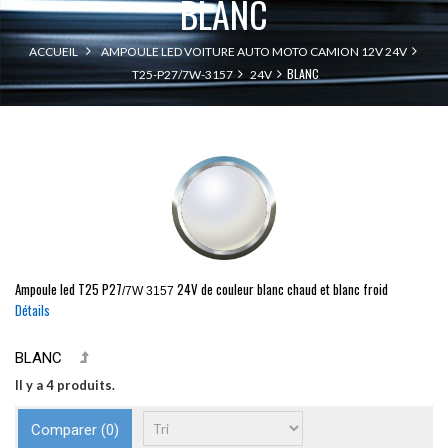
BLANC
ACCUEIL
AMPOULE LED VOITURE AUTO MOTO CAMION 12V 24V
BLANC
T25-P27/7W-3157
24V
Ampoule led
T25
P27
24V de couleur blanc chaud et blanc froid
/7W 3157
Détails
BLANC
Il y a 4 produits.
Comparer (
0
)