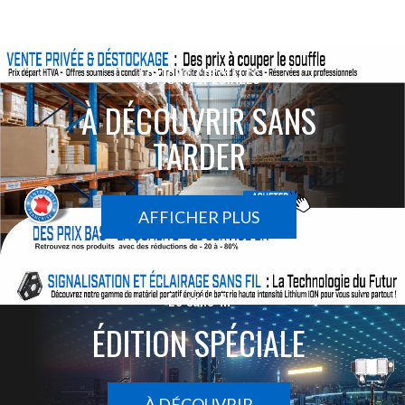
ACTIONS SPÉCIALES
À DÉCOUVRIR SANS
TARDER
AFFICHER PLUS
Le sans-fil
ÉDITION SPÉCIALE
À DÉCOUVRIR