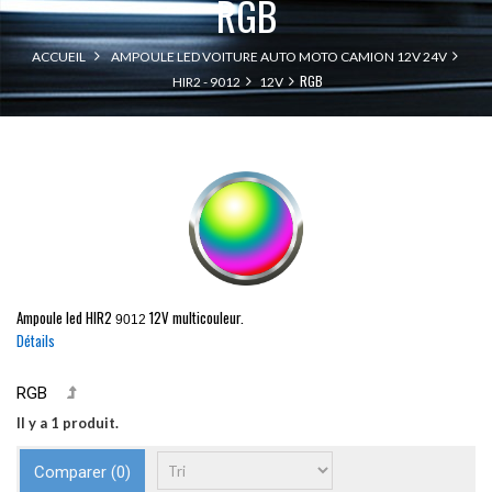
RGB
ACCUEIL
AMPOULE LED VOITURE AUTO MOTO CAMION 12V 24V
RGB
HIR2 - 9012
12V
Ampoule led
HIR2
12V multicouleur.
9012
Détails
RGB
Il y a 1 produit.
Comparer (
0
)