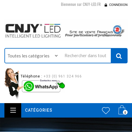
Bienvenue sur CNJY-LED.FR
CONNEXION
Téléphone :
+33 (0) 961 324 966
CATÉGORIES
0