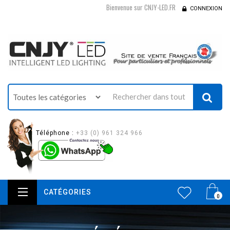
Bienvenue sur CNJY-LED.FR
CONNEXION
Téléphone :
+33 (0) 961 324 966
CATÉGORIES
0