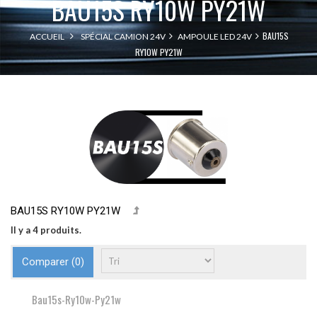
BAU15S RY10W PY21W
BAU15S
ACCUEIL
SPÉCIAL CAMION 24V
AMPOULE LED 24V
RY10W PY21W
BAU15S RY10W PY21W
Il y a 4 produits.
Comparer (
0
)
Bau15s-Ry10w-Py21w