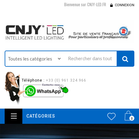
Bienvenue sur CNJY-LED.FR
CONNEXION
Téléphone :
+33 (0) 961 324 966
CATÉGORIES
0