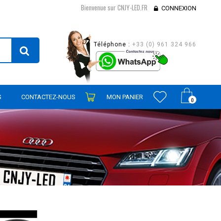
Bienvenue sur CNJY-LED.FR
CONNEXION
Téléphone :
+33 (0) 961 324 966
S
CONTACTEZ-NOUS
MON PANIER
0