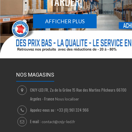
TARDER
AFFICHER PLUS
NOS MAGASINS
CNJY-LED.FR, Za de la Grône 15 Rue des Martins Pêcheurs 66700
Argeles - France
Nous localiser
Appelez-nous au :
+33 (0) 961 324 966
E-mail :
contact@cnjy-led.fr