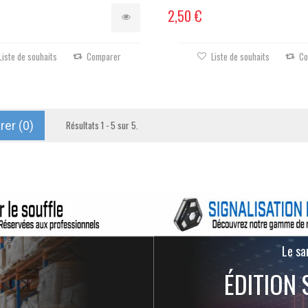
2,50 €
Liste de souhaits
Comparer
Liste de souhaits
Co
er (
0
)
Résultats 1 - 5 sur 5.
Le san
ÉDITION 