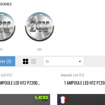
GORIES
2V
24V
er (
0
)
Tri
-Led-H12
Ampoule-Led-H12
AMPOULE LED H12 PZ20D...
1 AMPOULE LED H12 PZ20D