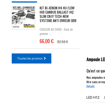
KIT BI-XENON H4 HI//LOW
HID CANBUS BALLAST HQ
SLIM CNJY TECH-NEW
SYSTEME ANTI ERREUR ODB
COULEUR AU CHOIX - Haut de
gamme -...
66,00 €
82,50 €
Ampoule LED
Toutes les promos
Qu'est ce qu
Nos ampoules en
être sans erreu
Détails
LED H12