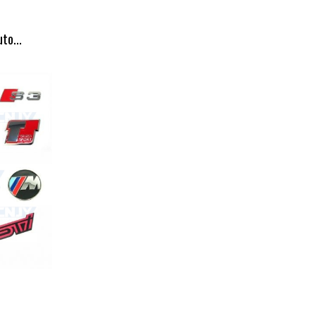
to...