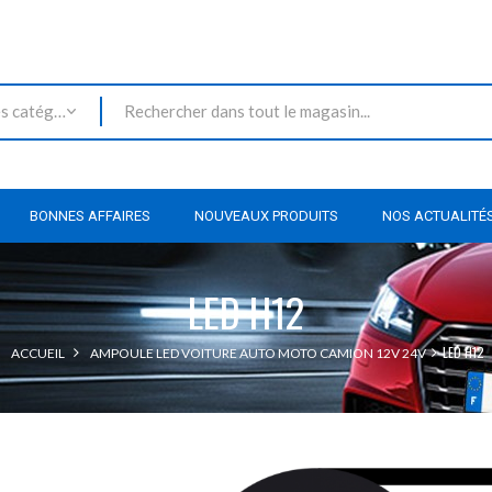
Toutes les catégories
BONNES AFFAIRES
NOUVEAUX PRODUITS
NOS ACTUALITÉ
LED H12
LED H12
ACCUEIL
AMPOULE LED VOITURE AUTO MOTO CAMION 12V 24V