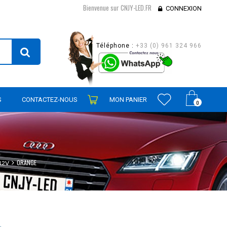
Bienvenue sur CNJY-LED.FR
CONNEXION
Téléphone :
+33 (0) 961 324 966
S
CONTACTEZ-NOUS
MON PANIER
0
ORANGE
12V