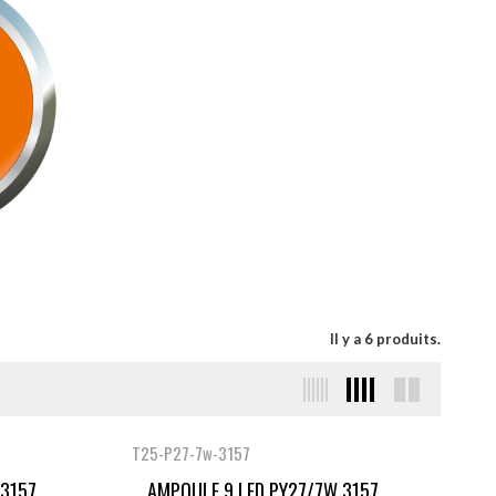
Il y a 6 produits.
T25-P27-7w-3157
157...
AMPOULE 9 LED PY27/7W 3157...