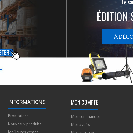
Le san
ÉDITION 
À DÉC
MON COMPTE
INFORMATIONS
Promotions
Mes commandes
Nouveaux produits
Mes avoirs
Meilleures ventes
Mes adresses