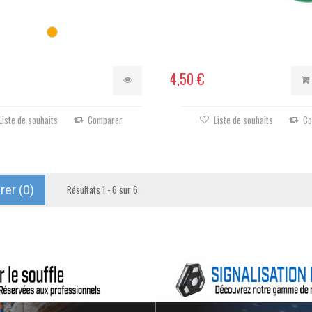
4,50 €
Liste de souhaits
Comparer
Liste de souhaits
Co
er (
0
)
Résultats 1 - 6 sur 6.