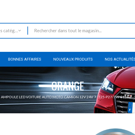
Toutes les catégories
BONNES AFFAIRES
NOUVEAUX PRODUITS
NOS ACTUALITÉ
ORANGE
AMPOULE LED VOITURE AUTO MOTO CAMION 12V 24V
T25-P27/7W-3157