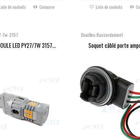
Liste de souhaits
Comparer
Liste de souhaits
Co
7-7w-3157
Douilles-Raccordement
OULE LED PY27/7W 3157...
Soquet câblé porte ampo