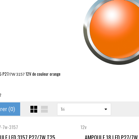
5
P27
12V de couleur orange
/7W 3157
er (
0
)
Tri
7-7w-3157
12v
LE LED 3157 P27/7W T25...
AMPOULE 18 LED P27/7W 3