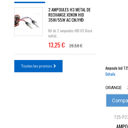
2 AMPOULES H3 METAL DE
RECHANGE XENON HID
35W/55W AC CNJY®
Kit de 2 ampoules HID H3 Base
métal...
13,25 €
26,50 €
Toutes les promos
Ampoule led
T2
Détails
ORANGE
Compar
T25-P2
AMPOU