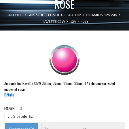
ROSE
ACCUEIL
AMPOULE LED VOITURE AUTO MOTO CAMION 12V 24V
ROSE
NAVETTE C5W
12V
Ampoule led
Navette
C5W
36mm
37mm
38mm
39mm
V de couleur violet
,
,
,
12
mauve et rose
Détails
ROSE
Il y a 3 produits.