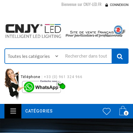
Bienvenue sur CNJY-LED.FR
CONNEXION
Téléphone :
+33 (0) 961 324 966
CATÉGORIES
0