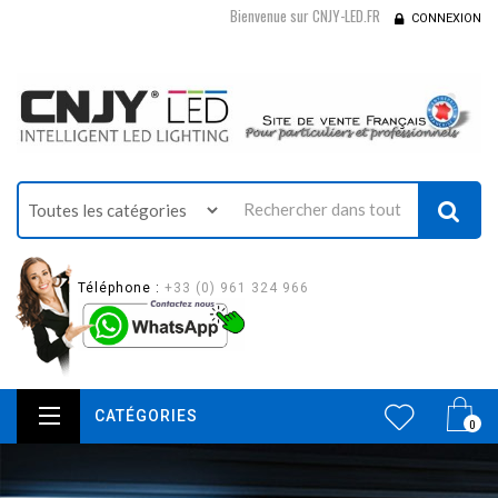
Bienvenue sur CNJY-LED.FR
CONNEXION
Téléphone :
+33 (0) 961 324 966
CATÉGORIES
0