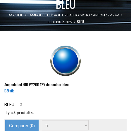
BLEU
ACCUEIL
AMPOULE LED VOITURE AUTO MOTO CAMION 12V 24V
BLEU
LED H10
12V
Ampoule led
H10
PY20D
12V de couleur bleu
Détails
BLEU
Il y a 5 produits.
Comparer (
0
)