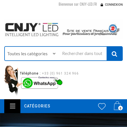
Bienvenue sur CNJY-LED.FR
CONNEXION
Téléphone :
+33 (0) 961 324 966
CATÉGORIES
0