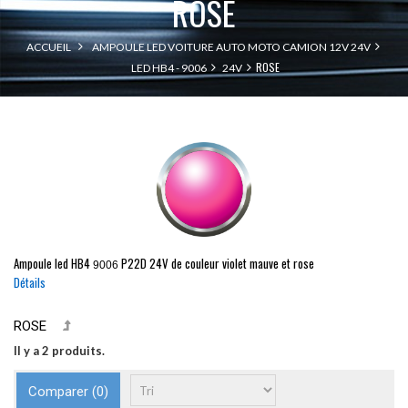
ROSE
ACCUEIL
AMPOULE LED VOITURE AUTO MOTO CAMION 12V 24V
ROSE
LED HB4 - 9006
24V
Ampoule led
HB4
P22D
24V de couleur violet mauve et rose
9006
Détails
ROSE
Il y a 2 produits.
Comparer (
0
)