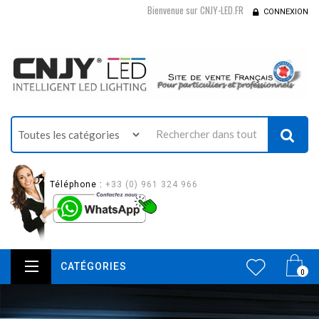
Bienvenue sur CNJY-LED.FR
CONNEXION
Téléphone :
+33 (0) 961 324 966
CATÉGORIES
0