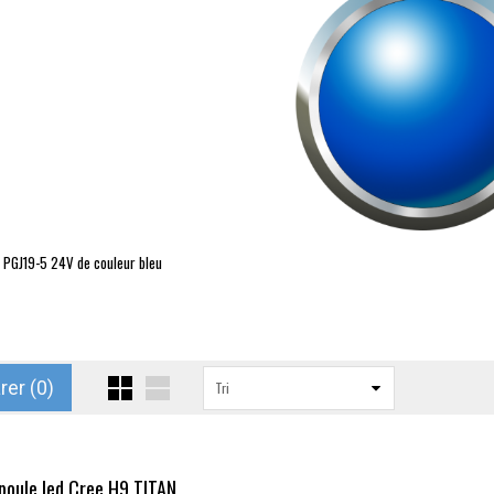
PGJ19-5
24V de couleur bleu
9
er (
0
)
Tri
oule led Cree H9 TITAN...