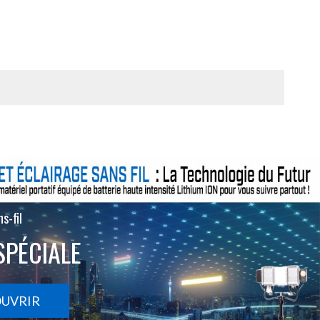
s-fil
SPÉCIALE
OUVRIR