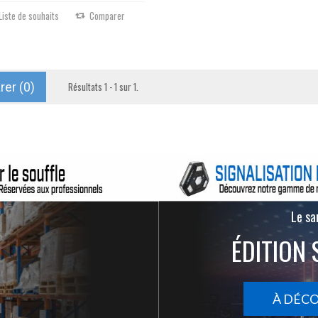
Liste de souhaits
Comparer
er (
0
)
Résultats 1 - 1 sur 1.
Le san
ÉDITION 
À DÉC