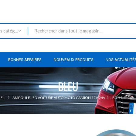
Toutes les catégories
BONNES AFFAIRES
NOUVEAUX PRODUITS
NOS ACTUALITÉ
BLEU
EIL
AMPOULE LED VOITURE AUTO MOTO CAMION 12V 24V
LED H9
24V