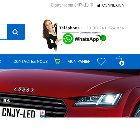
Bienvenue sur CNJY-LED.FR
CONNEXION
Téléphone :
+33 (0) 961 324 966
S
CONTACTEZ-NOUS
MON PANIER
0
BLEU