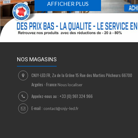
AFFICHER PLUS
NOS MAGASINS
CNJY-LED.FR, Za de la Grône 15 Rue des Martins Pêcheurs 66700
Argeles - France
Nous localiser
Appelez-nous au :
+33 (0) 961 324 966
E-mail :
contact@cnjy-led.fr