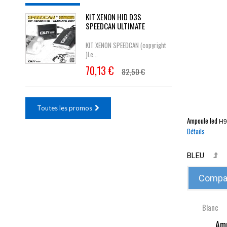
KIT XENON HID D3S
SPEEDCAN ULTIMATE
KIT XENON SPEEDCAN (copyright
)Le...
70,13 €
82,50 €
Toutes les promos
Ampoule led
H
Détails
BLEU
Compar
Blanc
Amp