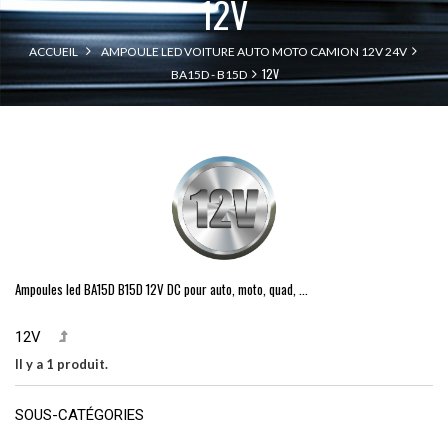
12V
ACCUEIL
AMPOULE LED VOITURE AUTO MOTO CAMION 12V 24V
12V
BA15D - B15D
Ampoules led BA15D B15D 12V DC pour auto, moto, quad, ...
12V
Il y a 1 produit.
SOUS-CATÉGORIES