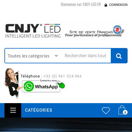
Bienvenue sur CNJY-LED.FR
CONNEXION
Téléphone :
+33 (0) 961 324 966
CATÉGORIES
0