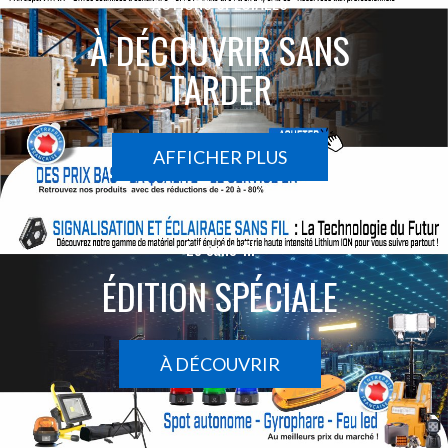
ACTIONS SPÉCIALES
À DÉCOUVRIR SANS
TARDER
AFFICHER PLUS
Le sans-fil
ÉDITION SPÉCIALE
À DÉCOUVRIR