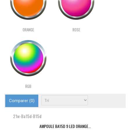
ORANGE
ROSE
RGB
Comparer (
0
)
21w-Ba15d-B15d
AMPOULE BA15D 9 LED ORANGE...