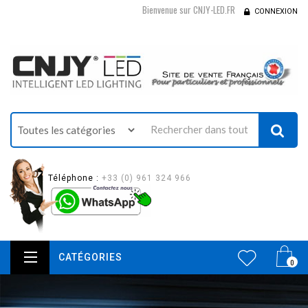
Bienvenue sur CNJY-LED.FR
CONNEXION
Téléphone :
+33 (0) 961 324 966
CATÉGORIES
0