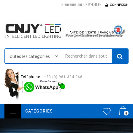
Bienvenue sur CNJY-LED.FR
CONNEXION
Téléphone :
+33 (0) 961 324 966
CATÉGORIES
0