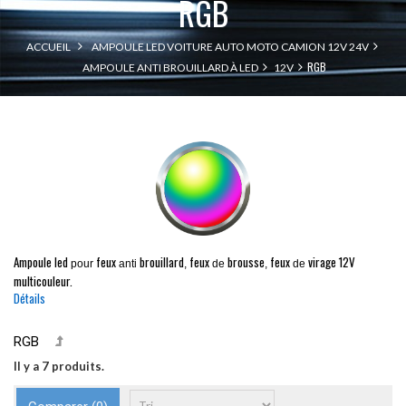
RGB
ACCUEIL
AMPOULE LED VOITURE AUTO MOTO CAMION 12V 24V
RGB
AMPOULE ANTI BROUILLARD À LED
12V
Ampoule led
feux
brouillard
feux
brousse
feux
virage
12V
pour
anti
,
de
,
de
multicouleur.
Détails
RGB
Il y a 7 produits.