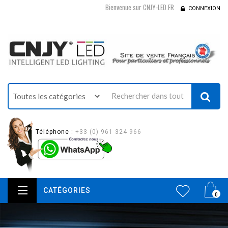
Bienvenue sur CNJY-LED.FR
CONNEXION
Téléphone :
+33 (0) 961 324 966
CATÉGORIES
0