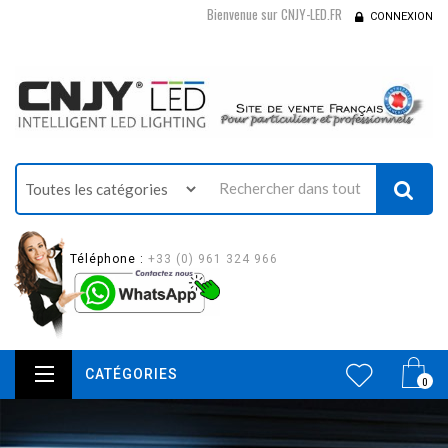
Bienvenue sur CNJY-LED.FR
CONNEXION
Téléphone :
+33 (0) 961 324 966
CATÉGORIES
0