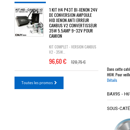
1 KIT H4 P43T BI-XENON 24V
DE CONVERSION AMPOULE
HID XENON ANTI ERREUR
CANBUS V2 CONVERTISSEUR
35W 5.5AMP 9~32V POUR
CAMION
KIT COMPLET - VERSION CANBUS
V2 - 35W...
96,60 €
120,75 €
Dans cette caté
H6W. Pour veill
Détails
Toutes les promos
BAX9S - H
SOUS-CATÉ