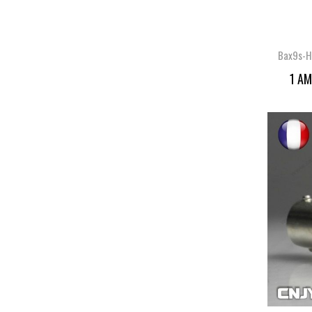
Bax9s-
1 AM