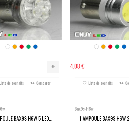
4,08 €
Liste de souhaits
Comparer
Liste de souhaits
Co
H6w
Bax9s-H6w
POULE BAX9S H6W 5 LED...
1 AMPOULE BAX9S H6W 2 