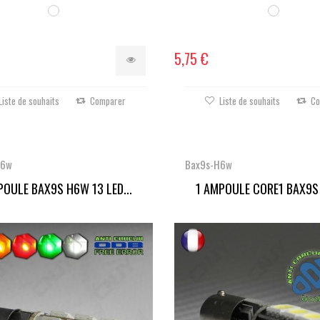
5,75 €
Liste de souhaits
Comparer
Liste de souhaits
Co
H6w
Bax9s-H6w
POULE BAX9S H6W 13 LED...
1 AMPOULE CORE1 BAX9S 