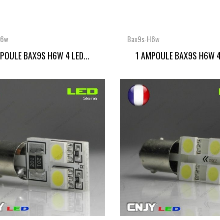
H6w
Bax9s-H6w
POULE BAX9S H6W 4 LED...
1 AMPOULE BAX9S H6W 4 