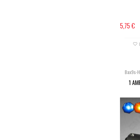
5,75 €
Bax9s-
1 AM