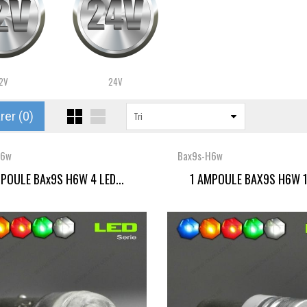
2V
24V
er (
0
)
Tri
H6w
Bax9s-H6w
POULE BAx9S H6W 4 LED...
1 AMPOULE BAX9S H6W 1 