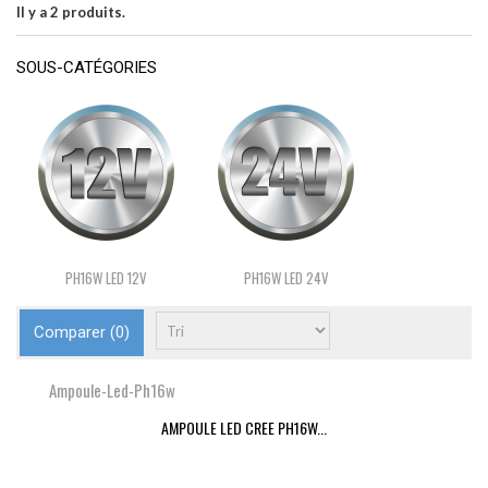
Il y a 2 produits.
SOUS-CATÉGORIES
PH16W LED 12V
PH16W LED 24V
Comparer (
0
)
Ampoule-Led-Ph16w
AMPOULE LED CREE PH16W...