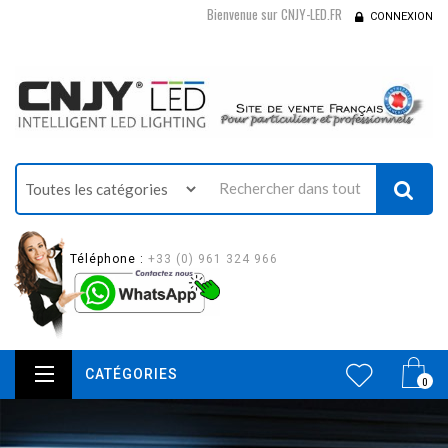
Bienvenue sur CNJY-LED.FR
CONNEXION
Téléphone :
+33 (0) 961 324 966
CATÉGORIES
0