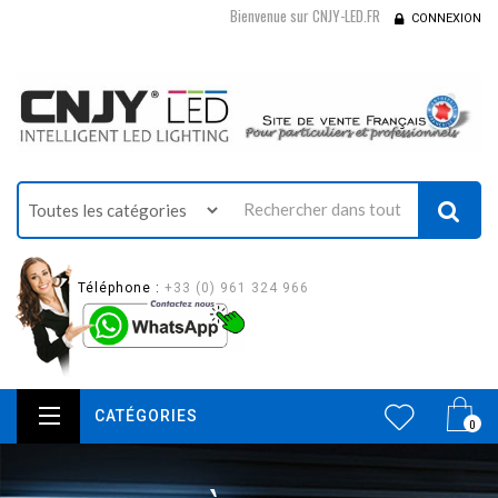
Bienvenue sur CNJY-LED.FR
CONNEXION
Téléphone :
+33 (0) 961 324 966
CATÉGORIES
0