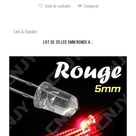
Liste de souhaits
Comparer
Led-A-Souder
LOT DE 20 LED 5MM RONDE A...