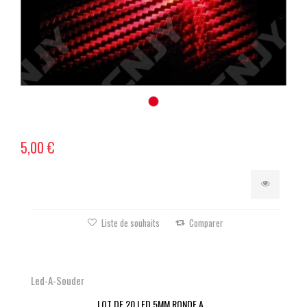
5,00 €
Liste de souhaits
Comparer
Led-A-Souder
LOT DE 20 LED 5MM RONDE A...