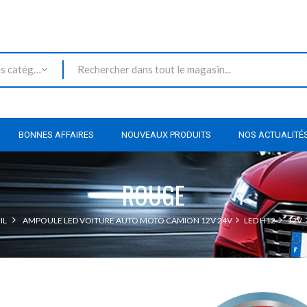
Toutes les catégories
BONNES AFFAIRES
NOUVEAUX PRODUITS
NOS ACTUALITÉ
ROUGE
IL
AMPOULE LED VOITURE AUTO MOTO CAMION 12V 24V
LED H12
12V