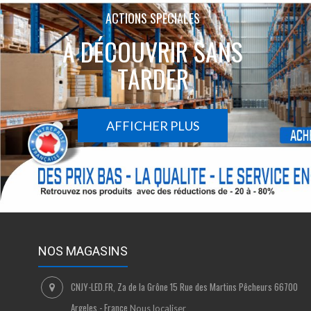
ACTIONS SPÉCIALES
À DÉCOUVRIR SANS
TARDER
AFFICHER PLUS
NOS MAGASINS
CNJY-LED.FR, Za de la Grône 15 Rue des Martins Pêcheurs 66700
Argeles - France
Nous localiser