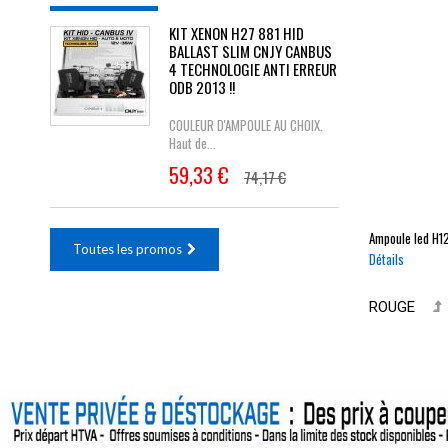
KIT XENON H27 881 HID
BALLAST SLIM CNJY CANBUS
4 TECHNOLOGIE ANTI ERREUR
ODB 2013 !!
COULEUR D'AMPOULE AU CHOIX.
Haut de...
59,33 €
74,17 €
Ampoule led
H1
Toutes les promos
Détails
ROUGE