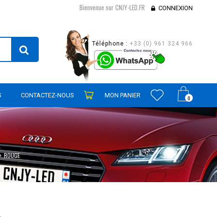
Bienvenue sur CNJY-LED.FR
CONNEXION
Téléphone :
+33 (0) 961 324 966
S
CONTACTEZ-NOUS
MON PANIER
0
ROUGE